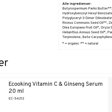
Alle ingredienser:
Butyrospermum Parkii Butter**, 
Hydroxybenzoyl Hexyl Benzoate,
Polyglyceryl-3 Dimer Dilinoleate
Ricinus Communis Seed Oil**, Zi
Olea Europaea Fruit Oil*, Oryza 
Helianthus Annuus Seed Oil*, Par
Terpinolene, Beta-Caryophyllene
* = organic · ** = natural
er
Ecooking Vitamin C & Ginseng Serum
20 ml
EC-54212