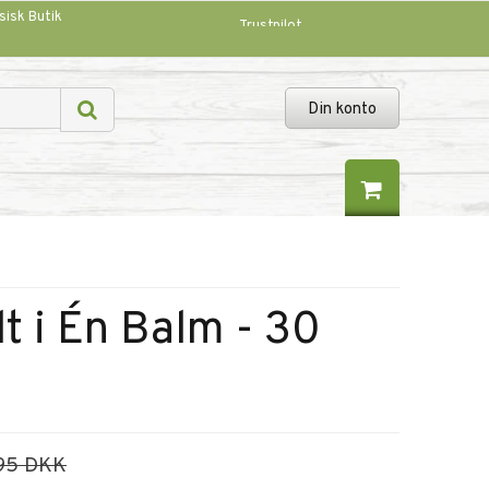
sisk Butik
Trustpilot
Din konto
t i Én Balm - 30
95 DKK