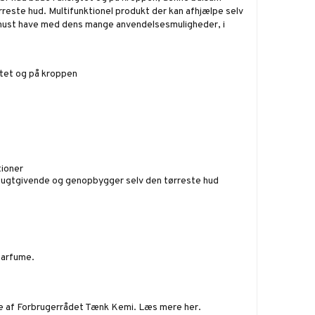
rreste hud. Multifunktionel produkt der kan afhjælpe selv
 must have med dens mange anvendelsesmuligheder, i
gtet og på kroppen
tioner
fugtgivende og genopbygger selv den tørreste hud
Parfume.
be af Forbrugerrådet Tænk Kemi.
Læs mere her
.