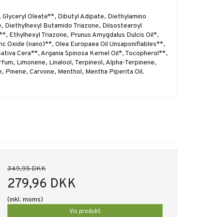
Glyceryl Oleate**, Dibutyl Adipate, Diethylamino
 Diethylhexyl Butamido Triazone, Diisostearoyl
**, Ethylhexyl Triazone, Prunus Amygdalus Dulcis Oil*,
nc Oxide (nano)**, Olea Europaea Oil Unsaponifiables**,
Sativa Cera**, Argania Spinosa Kernel Oil*, Tocopherol**,
fum, Limonene, Linalool, Terpineol, Alpha-Terpinene,
, Pinene, Carvone, Menthol, Mentha Piperita Oil.
349,95 DKK
279,96 DKK
(inkl. moms)
Vis produkt