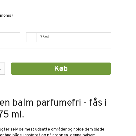
. moms)
75ml
Køb
.
 en balm parfumefri - fås i
75 ml.
fugter selv de mest udsatte områder og holde dem bløde
tør hud både i ansigtet og på kroppen, denne balsam