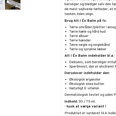
beroliger og blødgør selv den tø
de mest sejlivede tørheder, et
tasken, bilen olign.
Brug Alt I Én Balm på fx:
Tørre områder/pletter i ansi
Tørre hæle og hård hud
Tørre albuer
Tørre hænder
Tørre negle og neglebånd
Tørre og sprukne læber
Alt I Én Balm indeholder bl.a.:
Delisens, som beroliger irrita
Xpertmoist, der er ekstremt 
Derudover indeholder den:
Økologisk arganolie
Økologisk shea butter
Naturligt E-vitamin
Dermatologisk testet og uden 
Indhold:
30 / 75 ml.
-
husk at vælge variant !
Produktet er vurderet til A-kol