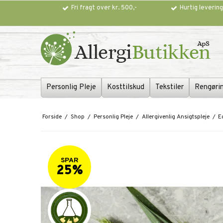
Fri fragt over kr. 500,-
Hurtig leverin
Personlig Pleje
Kosttilskud
Tekstiler
Rengøri
Forside
/
Shop
/
Personlig Pleje
/
Allergivenlig Ansigtspleje
/
E
SPAR
25%