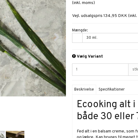
(inkl. moms)
Vejl. udsalgspris 134,95 DKK
(inkl
Mængde:
30 ml.
Vælg Variant
stk
Beskrivelse
Specifikationer
Ecooking alt i
både 30 eller 
Fed alt i en balsam creme, som 
og lækre. Kan bruges til meget 