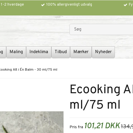
g 1-2 hverdage
100% allergivenligt udvalg
Fy
ng
Maling
Indeklima
Tilbud
Mærker
Nyheder
cooking Alt i Én Balm - 30 ml/75 ml
Ecooking Al
ml/75 ml
101,21 DKK
134,
Pris fra