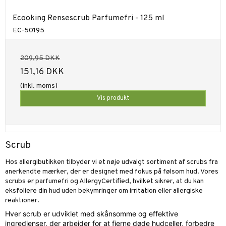
Ecooking Rensescrub Parfumefri - 125 ml
EC-50195
209,95 DKK
151,16 DKK
(inkl. moms)
Vis produkt
Scrub
Hos allergibutikken tilbyder vi et nøje udvalgt sortiment af scrubs fra
anerkendte mærker, der er designet med fokus på følsom hud. Vores
scrubs er parfumefri og AllergyCertified, hvilket sikrer, at du kan
eksfoliere din hud uden bekymringer om irritation eller allergiske
reaktioner.
Hver scrub er udviklet med skånsomme og effektive
ingredienser, der arbejder for at fjerne døde hudceller, forbedre