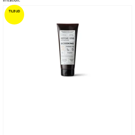
irritation.
TILBUD