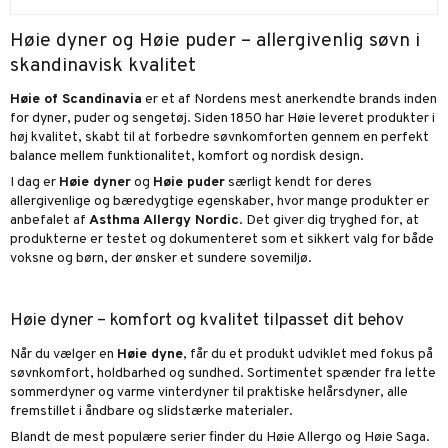
Høie dyner og Høie puder – allergivenlig søvn i
skandinavisk kvalitet
Høie of Scandinavia
er et af Nordens mest anerkendte brands inden
for dyner, puder og sengetøj. Siden 1850 har Høie leveret produkter i
høj kvalitet, skabt til at forbedre søvnkomforten gennem en perfekt
balance mellem funktionalitet, komfort og nordisk design.
I dag er
Høie dyner
og
Høie puder
særligt kendt for deres
allergivenlige og bæredygtige egenskaber, hvor mange produkter er
anbefalet af
Asthma Allergy Nordic
. Det giver dig tryghed for, at
produkterne er testet og dokumenteret som et sikkert valg for både
voksne og børn, der ønsker et sundere sovemiljø.
Høie dyner – komfort og kvalitet tilpasset dit behov
Når du vælger en
Høie dyne
, får du et produkt udviklet med fokus på
søvnkomfort, holdbarhed og sundhed. Sortimentet spænder fra lette
sommerdyner og varme vinterdyner til praktiske helårsdyner, alle
fremstillet i åndbare og slidstærke materialer.
Blandt de mest populære serier finder du Høie Allergo og Høie Saga.