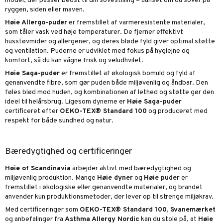
model, der passer bedst til din sovestilling – uanset om du sover på
ryggen, siden eller maven.
Høie Allergo-puder
er fremstillet af varmeresistente materialer,
som tåler vask ved høje temperaturer. De fjerner effektivt
husstøvmider og allergener, og deres bløde fyld giver optimal støtte
og ventilation. Puderne er udviklet med fokus på hygiejne og
komfort, så du kan vågne frisk og veludhvilet.
Høie Saga-puder
er fremstillet af økologisk bomuld og fyld af
genanvendte fibre, som gør puden både miljøvenlig og åndbar. Den
føles blød mod huden, og kombinationen af lethed og støtte gør den
ideel til helårsbrug. Ligesom dynerne er
Høie Saga-puder
certificeret efter
OEKO-TEX® Standard 100
og produceret med
respekt for både sundhed og natur.
Bæredygtighed og certificeringer
Høie of Scandinavia
arbejder aktivt med bæredygtighed og
miljøvenlig produktion. Mange
Høie dyner
og
Høie puder
er
fremstillet i økologiske eller genanvendte materialer, og brandet
anvender kun produktionsmetoder, der lever op til strenge miljøkrav.
Med certificeringer som
OEKO-TEX® Standard 100
,
Svanemærket
og anbefalinger fra
Asthma Allergy Nordic
kan du stole på, at
Høie