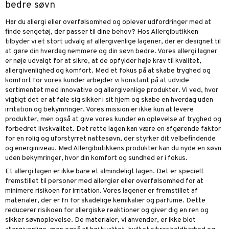
bedre søvn
Har du allergi eller overfølsomhed og oplever udfordringer med at
finde sengetøj, der passer til dine behov? Hos Allergibutikken
tilbyder vi et stort udvalg af allergivenlige lagener, der er designet til
at gøre din hverdag nemmere og din søvn bedre. Vores allergi lagner
er nøje udvalgt for at sikre, at de opfylder høje krav til kvalitet,
allergivenlighed og komfort. Med et fokus på at skabe tryghed og
komfort for vores kunder arbejder vi konstant på at udvide
sortimentet med innovative og allergivenlige produkter. Vi ved, hvor
vigtigt det er at føle sig sikker i sit hjem og skabe en hverdag uden
irritation og bekymringer. Vores mission er ikke kun at levere
produkter, men også at give vores kunder en oplevelse af tryghed og
forbedret livskvalitet. Det rette lagen kan være en afgørende faktor
for en rolig og uforstyrret nattesøvn, der styrker dit velbefindende
og energiniveau. Med Allergibutikkens produkter kan du nyde en søvn
uden bekymringer, hvor din komfort og sundhed er i fokus.
Et allergi lagen er ikke bare et almindeligt lagen. Det er specielt
fremstillet til personer med allergier eller overfølsomhed for at
minimere risikoen for irritation. Vores lagener er fremstillet af
materialer, der er fri for skadelige kemikalier og parfume. Dette
reducerer risikoen for allergiske reaktioner og giver dig en ren og
sikker søvnoplevelse. De materialer, vi anvender, er ikke blot