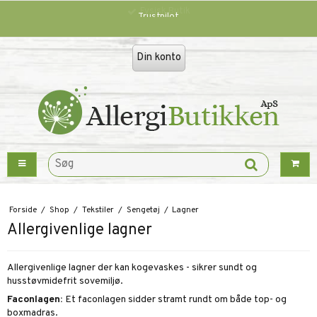
Trustpilot
Din konto
Forside
/
Shop
/
Tekstiler
/
Sengetøj
/
Lagner
Allergivenlige lagner
Allergivenlige lagner der kan kogevaskes - sikrer sundt og
husstøvmidefrit sovemiljø.
Faconlagen
:
Et faconlagen sidder stramt rundt om både top- og
boxmadras.