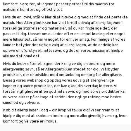
komfort. Sørg for, at lagenet passer perfekt til din madras for
maksimal komfort og effektivitet.
Hvis du er i tvivl, står vi klar til at hjælpe dig med at finde det perfekte
match. Hos Allergibutikken har vi et bredt udvalg af allergi lagener i
forskellige størrelser og materialer, så du kan finde lige det, der
passer til dig. Uanset om du leder efter en simpel løsning eller noget
mere luksuriøst, så har vi noget for enhver smag. For mange af vores
kunder betyder det rigtige valg af allergi lagen, at de endelig kan
opleve en uforstyrret nattesøvn, og det er vores mission at hjælpe
alle med at opnå det.
Hvis du leder efter et lagen, der kan give dig en bedre og mere
allergivenlig søvn, så er Allergibutikken stedet for dig. Vi tilbyder
produkter, der er udviklet med omtanke og omsorg for allergikere.
Besøg vores webshop og opdag vores udvalg af allergivenlige
lagener og andre produkter, der kan gøre din hverdag lettere. Vi
forstår vigtigheden af en god nats søvn, og med vores produkter kan
du være sikker på at tage et skridt i den rigtige retning mod bedre
sundhed og velvære.
Køb dit allergi lagen i dag – din krop vil takke dig! Vi ser frem til at
hjælpe dig med at skabe en bedre og mere allergivenlig hverdag, hvor
komfort og velvære er i fokus.