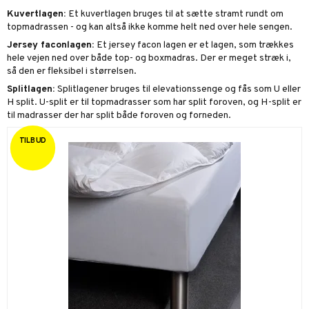
Kuvertlagen:
Et kuvertlagen bruges til at sætte stramt rundt om
topmadrassen - og kan altså ikke komme helt ned over hele sengen.
Jersey faconlagen:
Et jersey facon lagen er et lagen, som trækkes
hele vejen ned over både top- og boxmadras. Der er meget stræk i,
så den er fleksibel i størrelsen.
Splitlagen:
Splitlagener bruges til elevationssenge og fås som U eller
H split. U-split er til topmadrasser som har split foroven, og H-split er
til madrasser der har split både foroven og forneden.
TILBUD