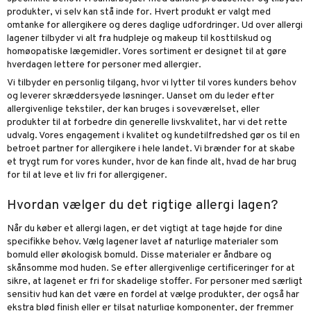
produkter, vi selv kan stå inde for. Hvert produkt er valgt med
omtanke for allergikere og deres daglige udfordringer. Ud over allergi
lagener tilbyder vi alt fra hudpleje og makeup til kosttilskud og
homøopatiske lægemidler. Vores sortiment er designet til at gøre
hverdagen lettere for personer med allergier.
Vi tilbyder en personlig tilgang, hvor vi lytter til vores kunders behov
og leverer skræddersyede løsninger. Uanset om du leder efter
allergivenlige tekstiler, der kan bruges i soveværelset, eller
produkter til at forbedre din generelle livskvalitet, har vi det rette
udvalg. Vores engagement i kvalitet og kundetilfredshed gør os til en
betroet partner for allergikere i hele landet. Vi brænder for at skabe
et trygt rum for vores kunder, hvor de kan finde alt, hvad de har brug
for til at leve et liv fri for allergigener.
Hvordan vælger du det rigtige allergi lagen?
Når du køber et allergi lagen, er det vigtigt at tage højde for dine
specifikke behov. Vælg lagener lavet af naturlige materialer som
bomuld eller økologisk bomuld. Disse materialer er åndbare og
skånsomme mod huden. Se efter allergivenlige certificeringer for at
sikre, at lagenet er fri for skadelige stoffer. For personer med særligt
sensitiv hud kan det være en fordel at vælge produkter, der også har
ekstra blød finish eller er tilsat naturlige komponenter, der fremmer