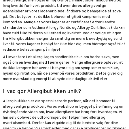
allergivenlige, men også af høj kvalitet, hvilket sikrer holdbarhed og
lang levetid for hvert produkt. Ud over deres allergivenlige
egenskaber er vores lagener bløde, åndbare og behagelige at sove
på. Det betyder, at du ikke behøver at gå på kompromis med
komforten. Mange af vores lagener er certificeret efter kendte
standarder som Asthma Allergy Nordic og Allergy Certified, så du kan
have fuld tillid til deres sikkerhed og kvalitet. Ved at vælge et lagen
fra Allergibutikken vælger du samtidig en mere bæredygtig og sund
livsstil. Vores lagener beskytter ikke blot dig, men bidrager også til at
reducere belastningen på miljøet.
At investere i et allergi lagen handler ikke kun om bedre søvn, men
også om en hverdag med færre gener. Mange allergikere oplever, at
de ikke længere behøver at bekymre sig om symptomer som kløe,
nysen og irritation, når de sover på vores produkter. Dette giver dig
mere overskud og energi til at nyde dine daglige aktiviteter.
Hvad gør Allergibutikken unik?
Allergibutikken er din specialiserede partner, når det kommer til
allergivenlige produkter. Vores webshop er bygget på erfaring og en
dybdegående viden om, hvad allergikere har brug for i hverdagen. Vi
har selv oplevet de udfordringer, der følger med allergi og
overfølsomhed. Derfor kan vi guide dig til de bedste valg for dine
specifikke behov. Vi samarbejder med danske producenter og tilbyder