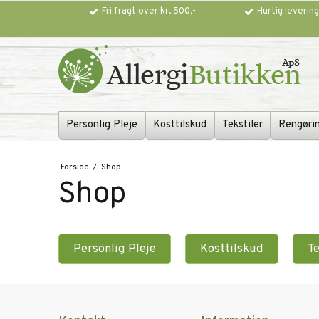
Fri fragt over kr. 500,-
Hurtig leverin
Personlig Pleje
Kosttilskud
Tekstiler
Rengøri
Forside
/
Shop
Shop
Personlig Pleje
Kosttilskud
Te