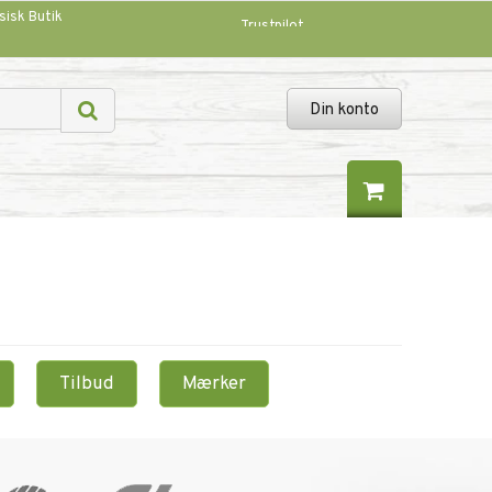
sisk Butik
Trustpilot
Din konto
Tilbud
Mærker