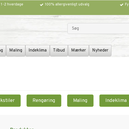
g 1-2 hverdage
100% allergivenligt udvalg
Fy
ng
Maling
Indeklima
Tilbud
Mærker
Nyheder
kstiler
Rengøring
Maling
Indeklima