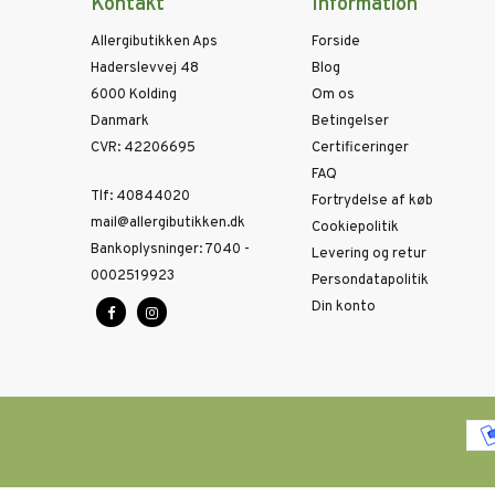
Kontakt
Information
Allergibutikken Aps
Forside
Haderslevvej 48
Blog
6000 Kolding
Om os
Danmark
Betingelser
CVR
:
42206695
Certificeringer
FAQ
Tlf
:
40844020
Fortrydelse af køb
mail@allergibutikken.dk
Cookiepolitik
Bankoplysninger
:
7040 -
Levering og retur
0002519923
Persondatapolitik
Din konto