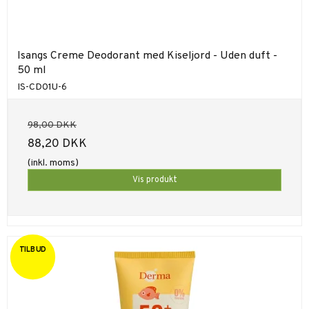
Isangs Creme Deodorant med Kiseljord - Uden duft -
50 ml
IS-CD01U-6
98,00 DKK
88,20 DKK
(inkl. moms)
Vis produkt
TILBUD