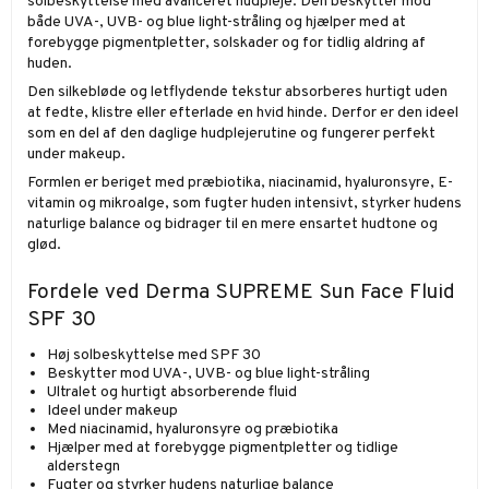
solbeskyttelse med avanceret hudpleje. Den beskytter mod
både UVA-, UVB- og blue light-stråling og hjælper med at
forebygge pigmentpletter, solskader og for tidlig aldring af
huden.
Den silkebløde og letflydende tekstur absorberes hurtigt uden
at fedte, klistre eller efterlade en hvid hinde. Derfor er den ideel
som en del af den daglige hudplejerutine og fungerer perfekt
under makeup.
Formlen er beriget med præbiotika, niacinamid, hyaluronsyre, E-
vitamin og mikroalge, som fugter huden intensivt, styrker hudens
naturlige balance og bidrager til en mere ensartet hudtone og
glød.
Fordele ved Derma SUPREME Sun Face Fluid
SPF 30
Høj solbeskyttelse med SPF 30
Beskytter mod UVA-, UVB- og blue light-stråling
Ultralet og hurtigt absorberende fluid
Ideel under makeup
Med niacinamid, hyaluronsyre og præbiotika
Hjælper med at forebygge pigmentpletter og tidlige
alderstegn
Fugter og styrker hudens naturlige balance