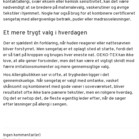
kontaktallergi, svær eksem eller kemisk sensitivitet, kan det være
nødvendigt at se bredere på materialevalg, vaskerutiner og øvrige
tekstiler i hjemmet. Nogle har også brug for at kombinere certificeret
sengetøj med allergivenlige betræk,
puder
eller madrasseløsninger.
Et mere trygt valg i hverdagen
Der er sjældent én forklaring, når huden reagerer eller nattesøvnen
bliver forstyrret. Men sengetøj er et oplagt sted at starte, fordi det
er så tæt på kroppen og bruges hver eneste nat. OEKO-TEX kan ikke
love, at alle gener forsvinder, men det kan være et vigtigt skridt mod
færre irritationsmomenter og mere gennemsigtige valg.
Hos Allergibutikken ser vi ofte, at trygheden ligger i det
gennemskuelige. Når sengetøj er valgt med omtanke, vasket
skånsomt og kombineret med gode vaner i soveværelset, bliver
resultatet ofte ikke bare pænere tekstiler, men en roligere hverdag.
Og det er netop det, de fleste egentlig leder efter, når de søger
efter løsninger på allergi i sengen.
Ingen kommentar(er)