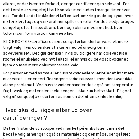
allergi, er der især tre forhold, der gør certificeringen relevant. For
det første er sengetøj i tæt kontakt med huden i mange timer hver
nat. For det andet indånder vi luften tæt omkring pude og dyne, hvor
materialer, fugt og vaskerutiner spiller en rolle. For det tredje bruges
sengetøj ofte til spædbørn, børn og voksne med sart hud, hvor
tolerancen for irritation kan være lav.
Et OEKO-TEX-certificeret sæt sengetøj kan derfor være et mere
trygt valg, hvis du ønsker at skære ned på unødig kemi i
soveværelset. Det gælder især, hvis du tidligere har oplevet kløe,
rødme eller ubehag ved nyt tekstil, eller hvis du bevidst bygger et
hjem op med mere dokumenterede valg.
For personer med astma eller husstøvmideallergi er billedet lidt mere
nuanceret. Her er certificeringen stadig relevant, men den løser ikke
alene problemet. Ved husstøvmider handler det også om temperatur,
fugt, vask og materialer i hele sengen - ikke kun betrækket. Et godt
valg af sengetøj bør derfor ses som en del af en
samlet løsning
.
Hvad skal du kigge efter ud over
certificeringen?
Det er fristende at stoppe ved mærket på emballagen, men det
bedste valg afhænger også af materialet og den måde, sengetøjet