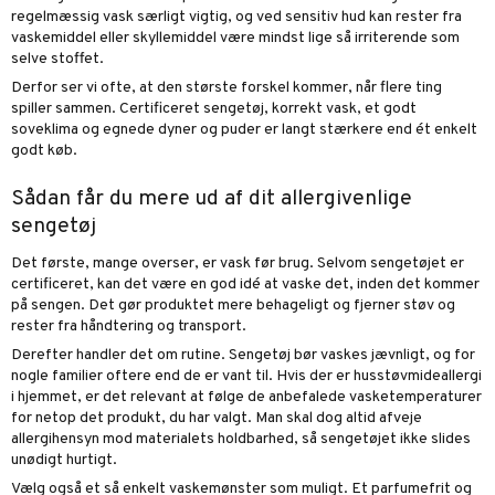
regelmæssig vask særligt vigtig, og ved sensitiv hud kan rester fra
vaskemiddel eller skyllemiddel være mindst lige så irriterende som
selve stoffet.
Derfor ser vi ofte, at den største forskel kommer, når flere ting
spiller sammen. Certificeret sengetøj, korrekt vask, et godt
soveklima og egnede
dyner og puder
er langt stærkere end ét enkelt
godt køb.
Sådan får du mere ud af dit allergivenlige
sengetøj
Det første, mange overser, er vask før brug. Selvom sengetøjet er
certificeret, kan det være en god idé at vaske det, inden det kommer
på sengen. Det gør produktet mere behageligt og fjerner støv og
rester fra håndtering og transport.
Derefter handler det om rutine. Sengetøj bør vaskes jævnligt, og for
nogle familier oftere end de er vant til. Hvis der er husstøvmideallergi
i hjemmet, er det relevant at følge de anbefalede vasketemperaturer
for netop det produkt, du har valgt. Man skal dog altid afveje
allergihensyn mod materialets holdbarhed, så sengetøjet ikke slides
unødigt hurtigt.
Vælg også et så enkelt vaskemønster som muligt. Et parfumefrit og