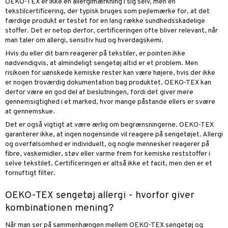
OEKO-TEX er ikke en allergimærkning i sig selv, men en
tekstilcertificering, der typisk bruges som pejlemærke for, at det
færdige produkt er testet for en lang række sundhedsskadelige
stoffer. Det er netop derfor, certificeringen ofte bliver relevant, når
man taler om allergi, sensitiv hud og hverdagskemi.
Hvis du eller dit barn reagerer på tekstiler, er pointen ikke
nødvendigvis, at almindeligt sengetøj altid er et problem. Men
risikoen for uønskede kemiske rester kan være højere, hvis der ikke
er nogen troværdig dokumentation bag produktet. OEKO-TEX kan
derfor være en god del af beslutningen, fordi det giver mere
gennemsigtighed i et marked, hvor mange påstande ellers er svære
at gennemskue.
Det er også vigtigt at være ærlig om begrænsningerne. OEKO-TEX
garanterer ikke, at ingen nogensinde vil reagere på sengetøjet. Allergi
og overfølsomhed er individuelt, og nogle mennesker reagerer på
fibre, vaskemidler, støv eller varme frem for kemiske reststoffer i
selve tekstilet. Certificeringen er altså ikke et facit, men den er et
fornuftigt filter.
OEKO-TEX sengetøj allergi - hvorfor giver
kombinationen mening?
Når man ser på sammenhængen mellem OEKO-TEX sengetøj og