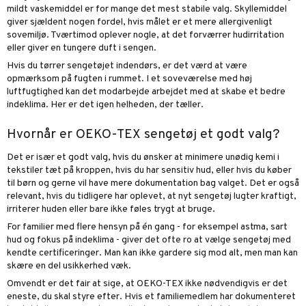
mildt vaskemiddel er for mange det mest stabile valg. Skyllemiddel
giver sjældent nogen fordel, hvis målet er et mere allergivenligt
sovemiljø. Tværtimod oplever nogle, at det forværrer hudirritation
eller giver en tungere duft i sengen.
Hvis du tørrer sengetøjet indendørs, er det værd at være
opmærksom på fugten i rummet. I et soveværelse med høj
luftfugtighed kan det modarbejde arbejdet med at skabe et bedre
indeklima. Her er det igen helheden, der tæller.
Hvornår er OEKO-TEX sengetøj et godt valg?
Det er især et godt valg, hvis du ønsker at minimere unødig kemi i
tekstiler tæt på kroppen, hvis du har sensitiv hud, eller hvis du køber
til børn og gerne vil have mere dokumentation bag valget. Det er også
relevant, hvis du tidligere har oplevet, at nyt sengetøj lugter kraftigt,
irriterer huden eller bare ikke føles trygt at bruge.
For familier med flere hensyn på én gang - for eksempel astma, sart
hud og fokus på indeklima - giver det ofte ro at vælge sengetøj med
kendte certificeringer. Man kan ikke gardere sig mod alt, men man kan
skære en del usikkerhed væk.
Omvendt er det fair at sige, at OEKO-TEX ikke nødvendigvis er det
eneste, du skal styre efter. Hvis et familiemedlem har dokumenteret