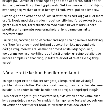
bruges på. Bomuld er for mange et godt sted at starte, fordi det er
åndbart, velkendt og tåler hyppig vask. Det kan være en fordel i hjem,
hvor sengetøj vaskes ofte af hensyn til hud, sved, pollen eller støv.
Samtidig er det værd at se på, om stoffet føles tæt og glat eller mere
groft. Nogle med eksem eller meget sensitiv hud foretrækker bløde,
glatte kvaliteter, fordi friktionen mod huden bliver mindre. Andre
prioriterer temperaturregulering højere, hvis varme om natten
forværrer kløe.
Lukningen, farvningen og efterbehandlingen kan også have betydning.
Kraftige farver og meget behandlet tekstil er ikke nødvendigvis
dårlige valg, men hvis du ønsker det mest enkle udgangspunkt,
vælger mange lyse, certificerede tekstiler uden unødige detaljer. Jo
mindre kompleks behandling, jo lettere er det ofte at føle sig tryg i
valget.
Når allergi ikke kun handler om kemi
Mange søger efter oeko tex sengetøj allergi, fordi de vil undgå
problematiske stoffer. Det giver god mening, men det er kun den ene
halvdel. Den anden halvdel handler om det miljø, sengetøjet indgår i.
Hvis der er meget fugt i soveværelset, hvis dynen er for varm, eller
hvis sengetøjet vaskes for sjældent, kan generne fortsætte, selv om
du vælger et certificeret produkt. Ved husstøvmideallergi er