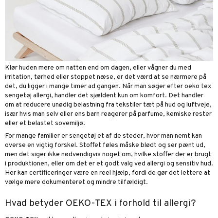
Klør huden mere om natten end om dagen, eller vågner du med
irritation, tørhed eller stoppet næse, er det værd at se nærmere på
det, du ligger i mange timer ad gangen. Når man søger efter oeko tex
sengetøj allergi, handler det sjældent kun om komfort. Det handler
om at reducere unødig belastning fra tekstiler tæt på hud og luftveje,
især hvis man selv eller ens barn reagerer på parfume, kemiske rester
eller et belastet sovemiljø.
For mange familier er sengetøj et af de steder, hvor man nemt kan
overse en vigtig forskel. Stoffet føles måske blødt og ser pænt ud,
men det siger ikke nødvendigvis noget om, hvilke stoffer der er brugt
i produktionen, eller om det er et godt valg ved allergi og sensitiv hud.
Her kan certificeringer være en reel hjælp, fordi de gør det lettere at
vælge mere dokumenteret og mindre tilfældigt.
Hvad betyder OEKO-TEX i forhold til allergi?