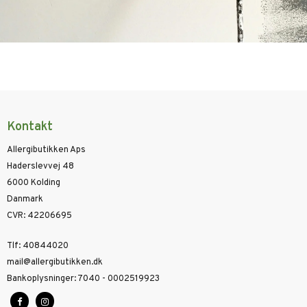
Kontakt
Allergibutikken Aps
Haderslevvej 48
6000 Kolding
Danmark
CVR
:
42206695
Tlf
:
40844020
mail@allergibutikken.dk
Bankoplysninger
:
7040 - 0002519923