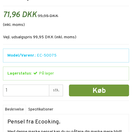
71,96 DKK
99,95 DKK
(inkl. moms)
Vejl. udsalgspris 99,95 DKK
(inkl. moms)
Model/Varenr.:
EC-50075
Lagerstatus:
På lager
Køb
stk.
Beskrivelse
Specifikationer
Pensel fra Ecooking.
Med denne maske pensel kan du nu påføre din maske mere blidt