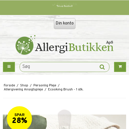
Trustpilot
Din konto
Forside
/
Shop
/
Personlig Pleje
/
Allergivenlig Ansigtspleje
/
Ecooking Brush - 1 stk.
SPAR
28%