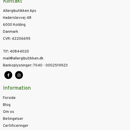
Kontakt
Allergibutikken Aps
Haderslevvej 48
6000 Kolding
Danmark
CVR
:
42206695
Tlf
:
40844020
mail@allergibutikken.dk
Bankoplysninger
:
7040 - 0002519923
Information
Forside
Blog
Om os
Betingelser
Certificeringer