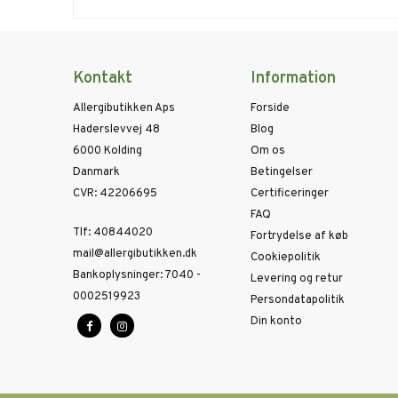
Kontakt
Information
Allergibutikken Aps
Forside
Haderslevvej 48
Blog
6000 Kolding
Om os
Danmark
Betingelser
CVR
:
42206695
Certificeringer
FAQ
Tlf
:
40844020
Fortrydelse af køb
mail@allergibutikken.dk
Cookiepolitik
Bankoplysninger
:
7040 -
Levering og retur
0002519923
Persondatapolitik
Din konto