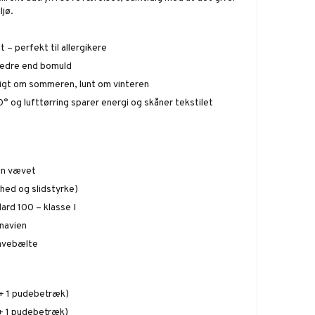
ljø.
t – perfekt til allergikere
bedre end bomuld
igt om sommeren, lunt om vinteren
0° og lufttørring sparer energi og skåner tekstilet
in vævet
hed og slidstyrke)
ard 100 – klasse I
navien
avebælte
+ 1 pudebetræk)
+ 1 pudebetræk)