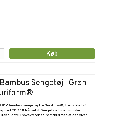
Køb
.
t Bambus Sengetøj i Grøn
Turiform®
JOY bambus sengetøj fra Turiform®
, fremstillet af
ing med
TC 300
trådantal. Sengetøjet i den smukke
tilrent udtryk i soveværelset, samtidig med at det giver