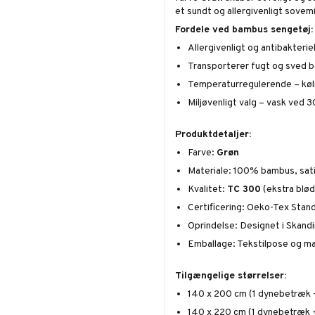
et sundt og allergivenligt sovemi
Fordele ved bambus sengetøj:
Allergivenligt og antibakteriel
Transporterer fugt og sved 
Temperaturregulerende – køl
Miljøvenligt valg – vask ved 3
Produktdetaljer:
Farve:
Grøn
Materiale: 100% bambus, sat
Kvalitet:
TC 300
(ekstra blød
Certificering: Oeko-Tex Stand
Oprindelse: Designet i Skandi
Emballage: Tekstilpose og m
Tilgængelige størrelser:
140 x 200 cm (1 dynebetræk 
140 x 220 cm (1 dynebetræk 