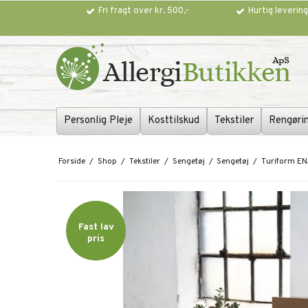
Fri fragt over kr. 500,-
Hurtig leverin
Personlig Pleje
Kosttilskud
Tekstiler
Rengøri
Forside
/
Shop
/
Tekstiler
/
Sengetøj
/
Sengetøj
/
Turiform EN
Fast lav
pris