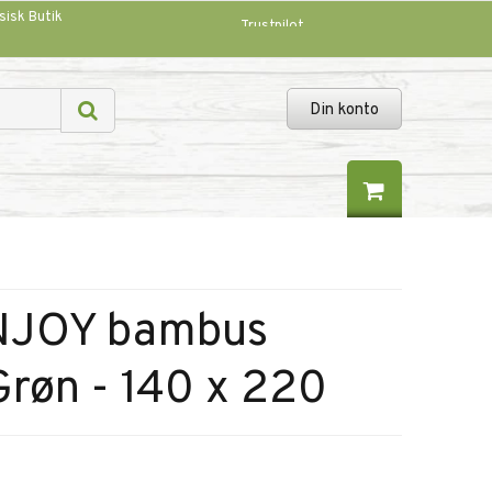
sisk Butik
Trustpilot
Din konto
ENJOY bambus
Grøn - 140 x 220