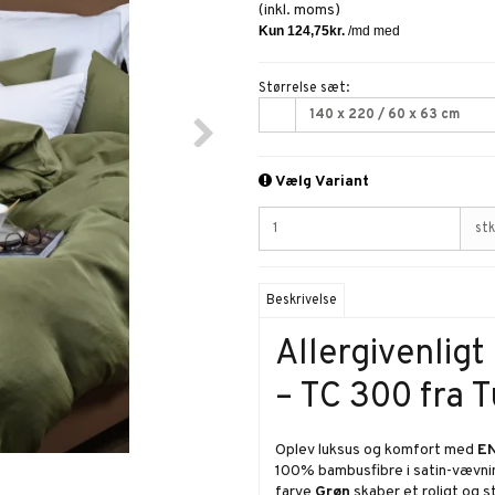
(inkl. moms)
Størrelse sæt:
140 x 220 / 60 x 63 cm
Vælg Variant
stk
Beskrivelse
Allergivenlig
– TC 300 fra 
Oplev luksus og komfort med
EN
100% bambusfibre i satin-vævn
farve
Grøn
skaber et roligt og s