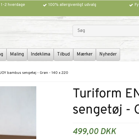
g 1-2 hverdage
100% allergivenligt udvalg
Fy
ng
Maling
Indeklima
Tilbud
Mærker
Nyheder
JOY bambus sengetøj - Grøn - 140 x 220
Turiform 
sengetøj - 
499,00 DKK