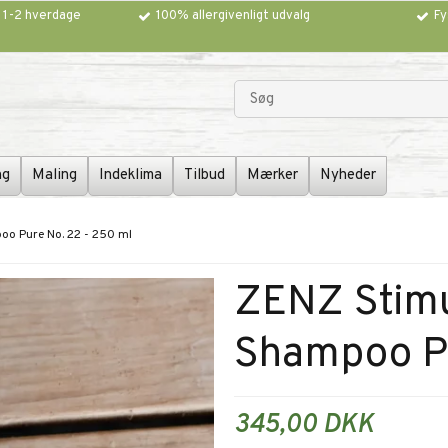
g 1-2 hverdage
100% allergivenligt udvalg
Fy
ng
Maling
Indeklima
Tilbud
Mærker
Nyheder
oo Pure No. 22 - 250 ml
ZENZ Stimu
Shampoo Pu
345,00 DKK