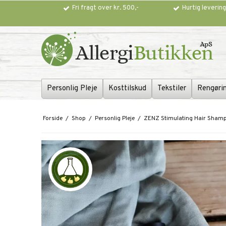
Fri fragt over kr. 500,-
Hurtig leverin
Personlig Pleje
Kosttilskud
Tekstiler
Rengøri
Forside
/
Shop
/
Personlig Pleje
/
ZENZ Stimulating Hair Shamp