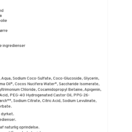
nd
a
olie
ørre
e ingredienser
 Aqua, Sodium Coco-Sulfate, Coco-Glucoside, Glycerin,
ima Oil*, Cocos Nucifera Water*, Saccharide Isomerate,
trimonium Chloride, Cocamidopropyl Betaine, Apigenin,
ic Acid, PEG-40 Hydrogenated Castor Oil, PPG-26-
arch**, Sodium Citrate, Citric Acid, Sodium Levulinate,
rbate.
 dyrket.
redienser.
f naturlig oprindelse.