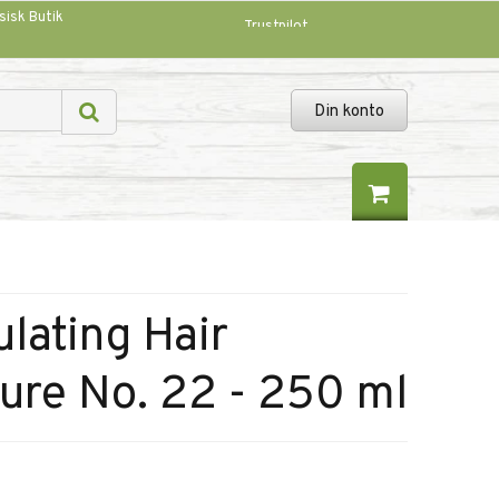
sisk Butik
Trustpilot
Din konto
lating Hair
re No. 22 - 250 ml