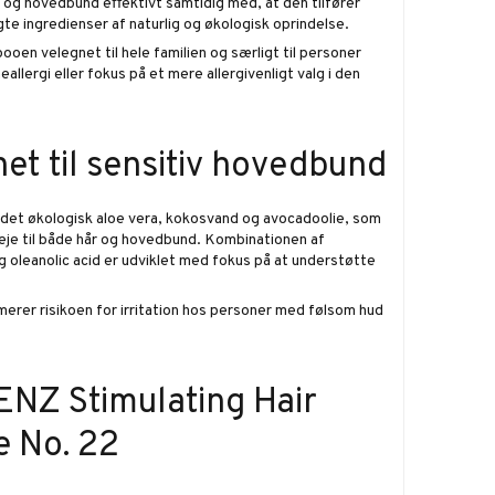
 og hovedbund effektivt samtidig med, at den tilfører
te ingredienser af naturlig og økologisk oprindelse.
oen velegnet til hele familien og særligt til personer
llergi eller fokus på et mere allergivenligt valg i den
et til sensitiv hovedbund
det økologisk aloe vera, kokosvand og avocadoolie, som
leje til både hår og hovedbund. Kombinationen af
og oleanolic acid er udviklet med fokus på at understøtte
erer risikoen for irritation hos personer med følsom hud
ENZ Stimulating Hair
 No. 22