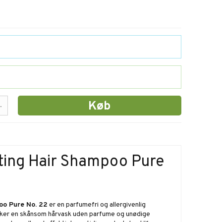
Køb
.
ting Hair Shampoo Pure
oo Pure No. 22
er en parfumefri og allergivenlig
nsker en skånsom hårvask uden parfume og unødige