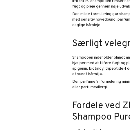
irritanter. Shampooen renser hår
fugt og pleje gennem nøje udvalg
Den milde formulering gør shampo
med sensitiv hovedbund, parfumea
daglige hårpleje.
Særligt velegn
Shampooen indeholder blandt an
hjælper med at tilføre fugt og p
apigenin, biotinoyl tripeptide-1 
et sundt hårmiljø.
Den parfumefri formulering minim
eller parfumeallergi.
Fordele ved Z
Shampoo Pure