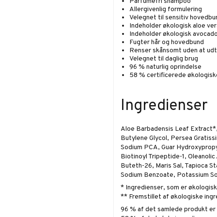
Parfumefri shampoo
Allergivenlig formulering
Velegnet til sensitiv hovedbu
Indeholder økologisk aloe ver
Indeholder økologisk avocado
Fugter hår og hovedbund
Renser skånsomt uden at udt
Velegnet til daglig brug
96 % naturlig oprindelse
58 % certificerede økologisk
Ingredienser
Aloe Barbadensis Leaf Extract*,
Butylene Glycol, Persea Gratiss
Sodium PCA, Guar Hydroxypropyl
Biotinoyl Tripeptide-1, Oleanol
Buteth-26, Maris Sal, Tapioca St
Sodium Benzoate, Potassium So
* Ingredienser, som er økologisk
** Fremstillet af økologiske ing
96 % af det samlede produkt er a