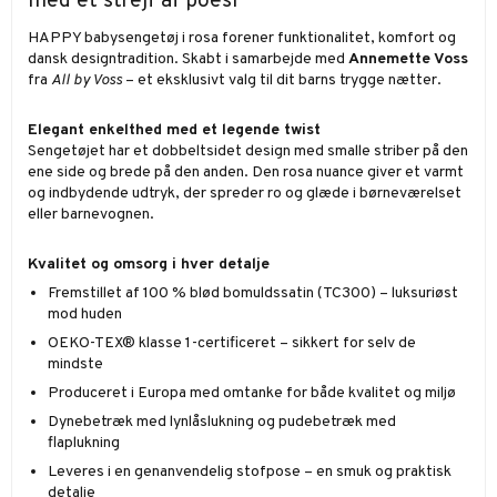
med et strejf af poesi
HAPPY babysengetøj i rosa forener funktionalitet, komfort og
dansk designtradition. Skabt i samarbejde med
Annemette Voss
fra
All by Voss
– et eksklusivt valg til dit barns trygge nætter.
Elegant enkelthed med et legende twist
Sengetøjet har et dobbeltsidet design med smalle striber på den
ene side og brede på den anden. Den rosa nuance giver et varmt
og indbydende udtryk, der spreder ro og glæde i børneværelset
eller barnevognen.
Kvalitet og omsorg i hver detalje
Fremstillet af 100 % blød bomuldssatin (TC300) – luksuriøst
mod huden
OEKO-TEX® klasse 1-certificeret – sikkert for selv de
mindste
Produceret i Europa med omtanke for både kvalitet og miljø
Dynebetræk med lynlåslukning og pudebetræk med
flaplukning
Leveres i en genanvendelig stofpose – en smuk og praktisk
detalje