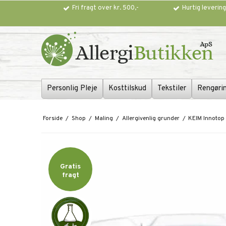
Fri fragt over kr. 500,-
Hurtig leverin
Personlig Pleje
Kosttilskud
Tekstiler
Rengøri
Forside
/
Shop
/
Maling
/
Allergivenlig grunder
/
KEIM Innotop 
Gratis
fragt