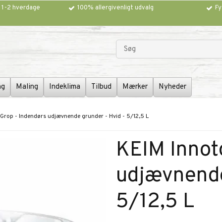
g 1-2 hverdage
100% allergivenligt udvalg
Fy
ng
Maling
Indeklima
Tilbud
Mærker
Nyheder
Grop - Indendørs udjævnende grunder - Hvid - 5/12,5 L
KEIM Innot
udjævnende
5/12,5 L