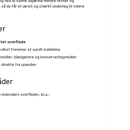
ig ved at kunne udjævne mindre revner og
å du får et jævnt og stærkt underlag til videre
er
tet overflade
hvilket fremmer et sundt indeklima
midler, blødgørere og konserveringsmidler
ug direkte fra spanden
åder
e indendørs overflader, bl.a.: