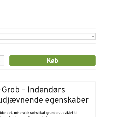
Køb
.
-Grob – Indendørs
udjævnende egenskaber
andet, mineralsk sol-silikat grunder, udviklet til