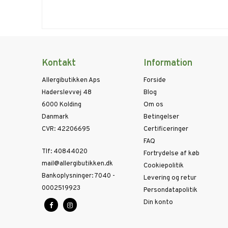
Kontakt
Information
Allergibutikken Aps
Forside
Haderslevvej 48
Blog
6000 Kolding
Om os
Danmark
Betingelser
CVR
:
42206695
Certificeringer
FAQ
Tlf
:
40844020
Fortrydelse af køb
mail@allergibutikken.dk
Cookiepolitik
Bankoplysninger
:
7040 -
Levering og retur
0002519923
Persondatapolitik
Din konto