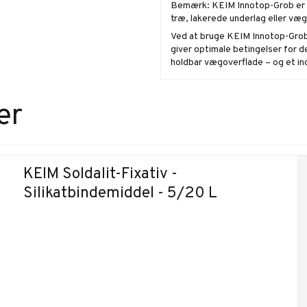
Bemærk: KEIM Innotop-Grob er
træ, lakerede underlag eller væ
Ved at bruge KEIM Innotop-Grob s
giver optimale betingelser for 
holdbar vægoverflade – og et in
er
KEIM Soldalit-Fixativ -
Silikatbindemiddel - 5/20 L