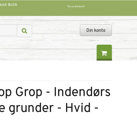
sisk Butik
Trustpilot
Din konto
op Grop - Indendørs
 grunder - Hvid -