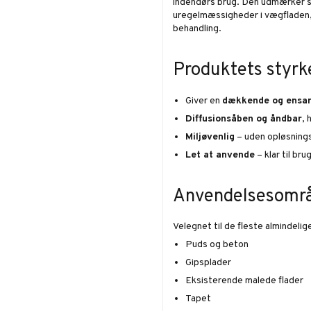
indendørs brug. Den udmærker s
uregelmæssigheder i vægfladen, s
behandling.
Produktets styrk
Giver en
dækkende og ensar
Diffusionsåben og åndbar
, 
Miljøvenlig
– uden opløsnings
Let at anvende
– klar til br
Anvendelsesomr
Velegnet til de fleste almindelig
Puds og beton
Gipsplader
Eksisterende malede flader
Tapet