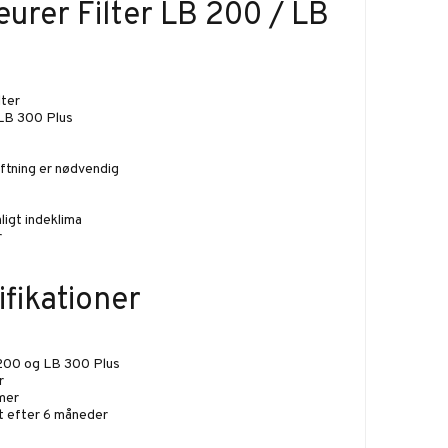
eurer Filter LB 200 / LB
lter
 LB 300 Plus
kiftning er nødvendig
ligt indeklima
r
fikationer
200 og LB 300 Plus
r
imer
t efter 6 måneder