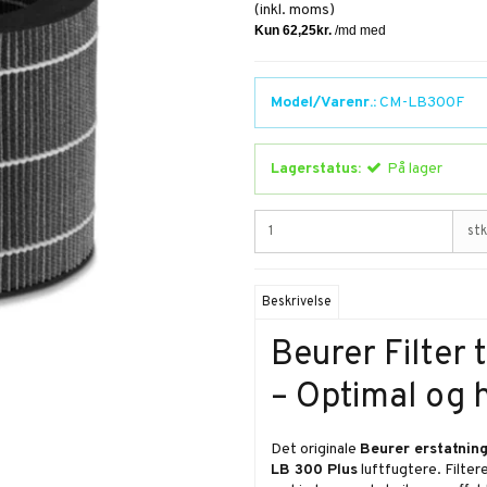
(inkl. moms)
Model/Varenr.:
CM-LB300F
Lagerstatus:
På lager
stk
Beskrivelse
Beurer Filter 
– Optimal og h
Det originale
Beurer erstatning
LB 300 Plus
luftfugtere. Filter