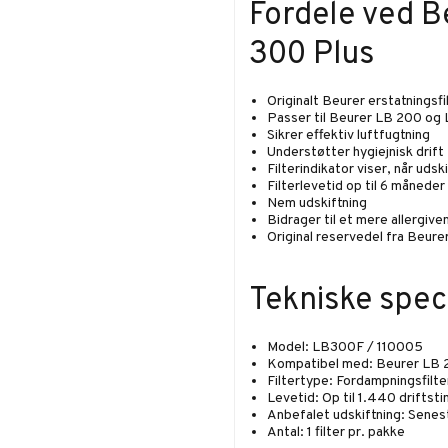
Fordele ved B
300 Plus
Originalt Beurer erstatningsfi
Passer til Beurer LB 200 og
Sikrer effektiv luftfugtning
Understøtter hygiejnisk drift
Filterindikator viser, når uds
Filterlevetid op til 6 måneder
Nem udskiftning
Bidrager til et mere allergiven
Original reservedel fra Beure
Tekniske speci
Model: LB300F / 110005
Kompatibel med: Beurer LB 
Filtertype: Fordampningsfilte
Levetid: Op til 1.440 driftst
Anbefalet udskiftning: Senes
Antal: 1 filter pr. pakke