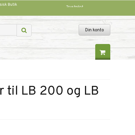
sisk Butik
Trustpilot
Din konto
er til LB 200 og LB