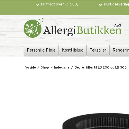
Fri fragt over kr. 500,-
Hurtig leverin
Personlig Pleje
Kosttilskud
Tekstiler
Rengøri
Forside
/
Shop
/
Indeklima
/
Beurer filter til LB 200 og LB 300