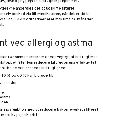
iv, jævn og hygiejnisk luftfugtning i hjemmet.
ydeevne anbefales det at udskifte filteret
selv besked via filterindikatoren, når det er tid til
 op til ca. 1.440 driftstimer eller maksimalt 6 måneder
et.
nt ved allergi og astma
eller følsomme slimhinder er det vigtigt, at luftfugteren
 tilstoppet filter kan reducere luftfugterens effektivitet
opretholde den ønskede luftfugtighed.
 40 % og 60 % kan bidrage til:
slimhinder
ene
 astma
ligen
ørringsfunktion med at reducere bakterievækst i filteret
n mere hygiejnisk drift.