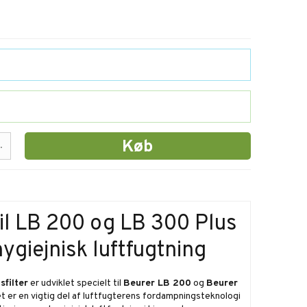
Køb
.
til LB 200 og LB 300 Plus
ygiejnisk luftfugtning
sfilter
er udviklet specielt til
Beurer LB 200
og
Beurer
et er en vigtig del af luftfugterens fordampningsteknologi