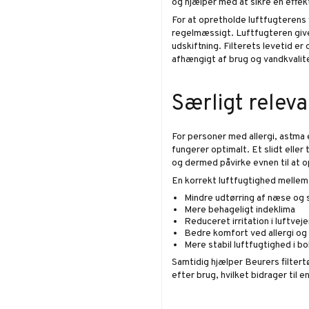
og hjælper med at sikre en effekt
For at opretholde luftfugterens 
regelmæssigt. Luftfugteren giver 
udskiftning. Filterets levetid er
afhængigt af brug og vandkvalit
Særligt releva
For personer med allergi, astma 
fungerer optimalt. Et slidt eller
og dermed påvirke evnen til at 
En korrekt luftfugtighed mellem
Mindre udtørring af næse og 
Mere behageligt indeklima
Reduceret irritation i luftvej
Bedre komfort ved allergi og
Mere stabil luftfugtighed i bo
Samtidig hjælper Beurers filtert
efter brug, hvilket bidrager til e