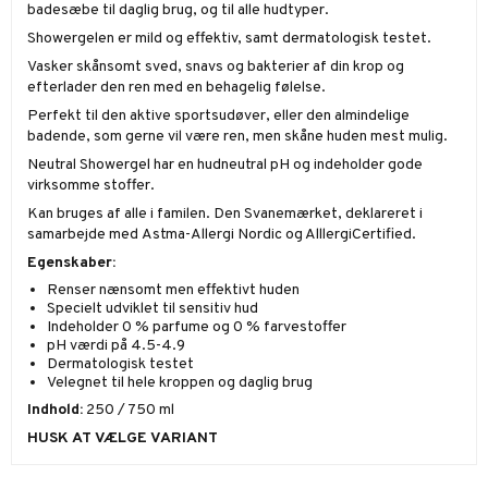
badesæbe til daglig brug, og til alle hudtyper.
Showergelen er mild og effektiv, samt dermatologisk testet.
Vasker skånsomt sved, snavs og bakterier af din krop og
efterlader den ren med en behagelig følelse.
Perfekt til den aktive sportsudøver, eller den almindelige
badende, som gerne vil være ren, men skåne huden mest mulig.
Neutral Showergel har en hudneutral pH og indeholder gode
virksomme stoffer.
Kan bruges af alle i familen. Den Svanemærket, deklareret i
samarbejde med Astma-Allergi Nordic og AlllergiCertified.
Egenskaber:
Renser nænsomt men effektivt huden
Specielt udviklet til sensitiv hud
Indeholder 0 % parfume og 0 % farvestoffer
pH værdi på 4.5-4.9
Dermatologisk testet
Velegnet til hele kroppen og daglig brug
Indhold:
250 / 750 ml
HUSK AT VÆLGE VARIANT