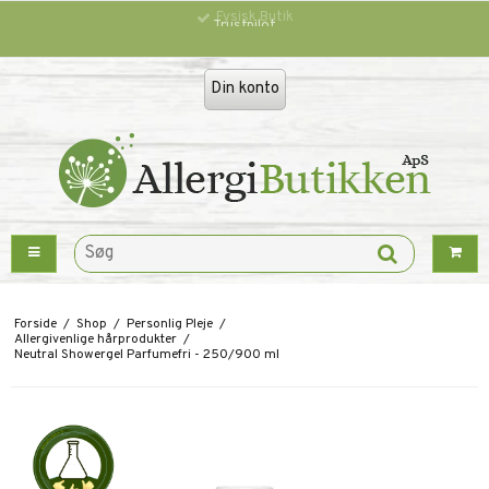
Trustpilot
Din konto
Forside
/
Shop
/
Personlig Pleje
/
Allergivenlige hårprodukter
/
Neutral Showergel Parfumefri - 250/900 ml