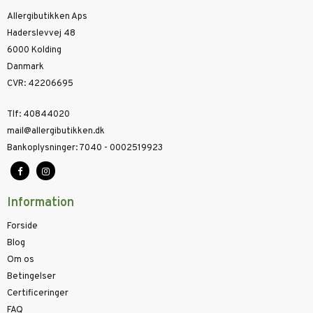
Allergibutikken Aps
Haderslevvej 48
6000 Kolding
Danmark
CVR
:
42206695
Tlf
:
40844020
mail@allergibutikken.dk
Bankoplysninger
:
7040 - 0002519923
Information
Forside
Blog
Om os
Betingelser
Certificeringer
FAQ