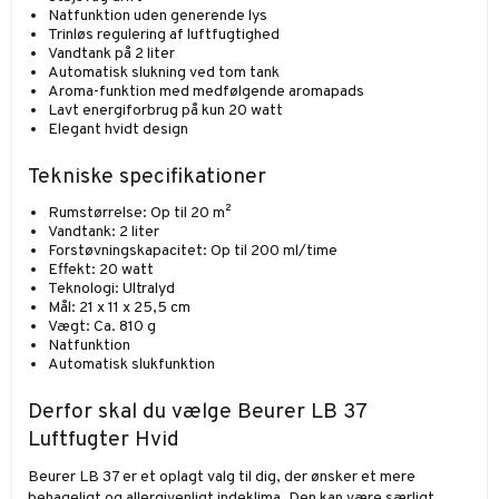
Natfunktion uden generende lys
Trinløs regulering af luftfugtighed
Vandtank på 2 liter
Automatisk slukning ved tom tank
Aroma-funktion med medfølgende aromapads
Lavt energiforbrug på kun 20 watt
Elegant hvidt design
Tekniske specifikationer
Rumstørrelse: Op til 20 m²
Vandtank: 2 liter
Forstøvningskapacitet: Op til 200 ml/time
Effekt: 20 watt
Teknologi: Ultralyd
Mål: 21 x 11 x 25,5 cm
Vægt: Ca. 810 g
Natfunktion
Automatisk slukfunktion
Derfor skal du vælge Beurer LB 37
Luftfugter Hvid
Beurer LB 37 er et oplagt valg til dig, der ønsker et mere
behageligt og allergivenligt indeklima. Den kan være særligt