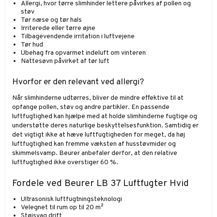
Allergi, hvor tørre slimhinder lettere påvirkes af pollen og
støv
Tør næse og tør hals
Irriterede eller tørre øjne
Tilbagevendende irritation i luftvejene
Tør hud
Ubehag fra opvarmet indeluft om vinteren
Nattesøvn påvirket af tør luft
Hvorfor er den relevant ved allergi?
Når slimhinderne udtørres, bliver de mindre effektive til at
opfange pollen, støv og andre partikler. En passende
luftfugtighed kan hjælpe med at holde slimhinderne fugtige og
understøtte deres naturlige beskyttelsesfunktion. Samtidig er
det vigtigt ikke at hæve luftfugtigheden for meget, da høj
luftfugtighed kan fremme væksten af husstøvmider og
skimmelsvamp. Beurer anbefaler derfor, at den relative
luftfugtighed ikke overstiger 60 %.
Fordele ved Beurer LB 37 Luftfugter Hvid
Ultrasonisk luftfugtningsteknologi
Velegnet til rum op til 20 m²
Støjsvag drift