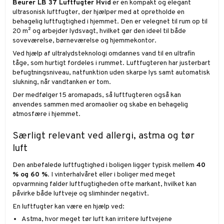
Beurer LB 37 Luftfugter Hvid
er en kompakt og elegant
ultrasonisk luftfugter, der hjælper med at opretholde en
behagelig luftfugtighed i hjemmet. Den er velegnet til rum op til
20 m² og arbejder lydsvagt, hvilket gør den ideel til både
soveværelse, børneværelse og hjemmekontor.
Ved hjælp af ultralydsteknologi omdannes vand til en ultrafin
tåge, som hurtigt fordeles i rummet. Luftfugteren har justerbart
befugtningsniveau, natfunktion uden skarpe lys samt automatisk
slukning, når vandtanken er tom.
Der medfølger 15 aromapads, så luftfugteren også kan
anvendes sammen med aromaolier og skabe en behagelig
atmosfære i hjemmet.
Særligt relevant ved allergi, astma og tør
luft
Den anbefalede luftfugtighed i boligen ligger typisk mellem
40
% og 60 %
. I vinterhalvåret eller i boliger med meget
opvarmning falder luftfugtigheden ofte markant, hvilket kan
påvirke både luftveje og slimhinder negativt.
En luftfugter kan være en hjælp ved:
Astma, hvor meget tør luft kan irritere luftvejene