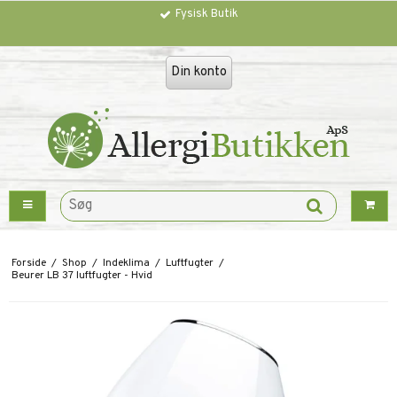
Fysisk Butik
Trustpilot
Din konto
Forside
/
Shop
/
Indeklima
/
Luftfugter
/
Beurer LB 37 luftfugter - Hvid