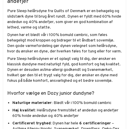
andefjer
Pure Sleep helårsdyne fra Quilts of Denmark er en behagelig og
slidstærk dyne til brug året rundt. Dynen er fyldt med 60% hvide
andedun og 40% andefjer, som giver en god kombination af
lethed, varme og støtte.
Dynen har et blødt vår i 100% bomuld cambric, som føles
behageligt mod kroppen og bidrager til et åndbart sovemiljø.
Den gode varmefordeling gør dynen velegnet som helårsdyne,
hvor du ønsker en dyne, der hverken føles for tung eller for varm.
Pure Sleep helårsdynen er et oplagt valg til dig, der ønsker en
klassisk dundyne med naturligt fyld, god komfort og høj kvalitet.
Dynen er desuden astma-allergi godkendt og Svanemærket,
hvilket gør den til et trygt valg for dig, der ønsker en dyne med
fokus på både komfort, ansvarlighed og et bedre sovemiljø.
Hvorfor vælge en Dozy junior dundyne?
Naturlige materialer:
Blødt vår i 100% bomuld cambric
Høj kvalitet:
Helårsdyne fremstillet af andedun og andefjer
60% hvide andedun og 40% andefjer
Certificeret tryghed:
Dynen har hele
6 certificeringer
–
Asthma Allergy Nordic, Svanemærket, DownPass, Oeko-Tex