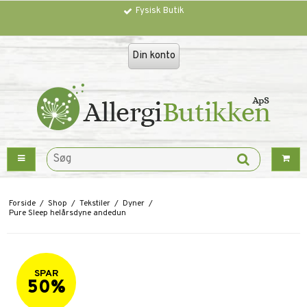
Fysisk Butik
Trustpilot
Din konto
Forside
/
Shop
/
Tekstiler
/
Dyner
/
Pure Sleep helårsdyne andedun
SPAR
50%