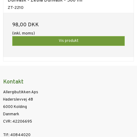
Dunvask - Zebla Dunvask - 500 ml
ZT-2210
98,00 DKK
(inkl. moms)
Vis produkt
Kontakt
Allergibutikken Aps
Haderslevvej 48
6000 Kolding
Danmark
CVR
:
42206695
Tlf
:
40844020