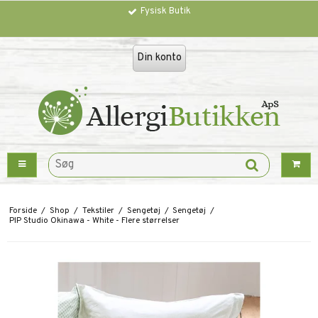
Fysisk Butik
Trustpilot
Din konto
Forside
/
Shop
/
Tekstiler
/
Sengetøj
/
Sengetøj
/
PIP Studio Okinawa - White - Flere størrelser