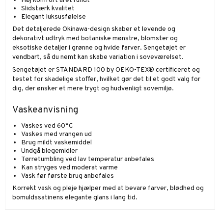
Høj komfort året rundt
Slidstærk kvalitet
Elegant luksusfølelse
Det detaljerede Okinawa-design skaber et levende og
dekorativt udtryk med botaniske mønstre, blomster og
eksotiske detaljer i grønne og hvide farver. Sengetøjet er
vendbart, så du nemt kan skabe variation i soveværelset.
Sengetøjet er STANDARD 100 by OEKO-TEX® certificeret og
testet for skadelige stoffer, hvilket gør det til et godt valg for
dig, der ønsker et mere trygt og hudvenligt sovemiljø.
Vaskeanvisning
Vaskes ved 60°C
Vaskes med vrangen ud
Brug mildt vaskemiddel
Undgå blegemidler
Tørretumbling ved lav temperatur anbefales
Kan stryges ved moderat varme
Vask før første brug anbefales
Korrekt vask og pleje hjælper med at bevare farver, blødhed og
bomuldssatinens elegante glans i lang tid.