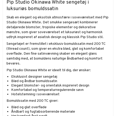
Pip Studio Okinawa White sengetøj i
luksuriøs bomuldssatin
Skab en elegant og eksotisk atmosfære i soveværelset med Pip
Studio Okinawa White. Det smukke sengesæt kombinerer
detaljerede blomster, tropiske elementer og dekorative
mønstre, som giver soveværelset et luksuriøst og harmonisk
udtryk inspireret af asiatisk design og klassisk Pip Studio stil.
Sengetøjet er fremstillet i eksklusiv bomuldssatin med 200 TC
(thread count), som giver en ekstra blød, glat og komfortabel
overflade. Den fine satinvævning skaber en elegant glans
samtidig med, at bomuldens naturlige åndbarhed og komfort
bevares.
Pip Studio Okinawa White er ideelt til dig, der ønsker:
Eksklusivt designer sengetøj
Blød og åndbar bomuldssatin
Elegant blomster- og orientalsk inspireret design
Komfortabel og temperaturregulerende søvn
Hotelstemning i soveværelset
Bomuldssatin med 200 TC giver:
Blød og glat overflade
Åndbart og fugtabsorberende materiale