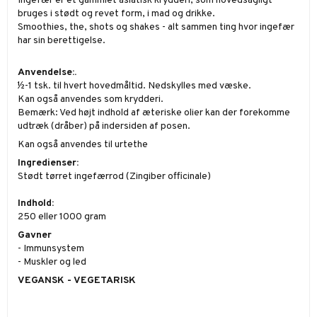
Ingefær er et gammlet asiatisk krydderi, som hovedsagligt
bruges i stødt og revet form, i mad og drikke.
Smoothies, the, shots og shakes - alt sammen ting hvor ingefær
har sin berettigelse.
Anvendelse:.
½-1 tsk. til hvert hovedmåltid. Nedskylles med væske.
Kan også anvendes som krydderi.
Bemærk: Ved højt indhold af æteriske olier kan der forekomme
udtræk (dråber) på indersiden af posen.
Kan også anvendes til urtethe
Ingredienser:
Stødt tørret ingefærrod (Zingiber officinale)
Indhold:
250 eller 1000 gram
Gavner
- Immunsystem
- Muskler og led
VEGANSK - VEGETARISK