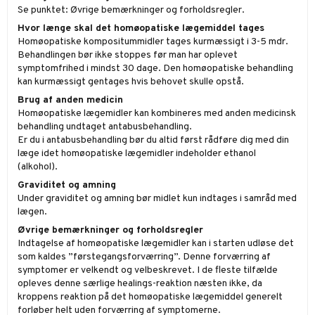
Se punktet: Øvrige bemærkninger og forholdsregler.
Hvor længe skal det homøopatiske lægemiddel tages
Homøopatiske kompositummidler tages kurmæssigt i 3-5 mdr.
Behandlingen bør ikke stoppes før man har oplevet
symptomfrihed i mindst 30 dage. Den homøopatiske behandling
kan kurmæssigt gentages hvis behovet skulle opstå.
Brug af anden medicin
Homøopatiske lægemidler kan kombineres med anden medicinsk
behandling undtaget antabusbehandling.
Er du i antabusbehandling bør du altid først rådføre dig med din
læge idet homøopatiske lægemidler indeholder ethanol
(alkohol).
Graviditet og amning
Under graviditet og amning bør midlet kun indtages i samråd med
lægen.
Øvrige bemærkninger og forholdsregler
Indtagelse af homøopatiske lægemidler kan i starten udløse det
som kaldes ”førstegangsforværring”. Denne forværring af
symptomer er velkendt og velbeskrevet. I de fleste tilfælde
opleves denne særlige healings-reaktion næsten ikke, da
kroppens reaktion på det homøopatiske lægemiddel generelt
forløber helt uden forværring af symptomerne.