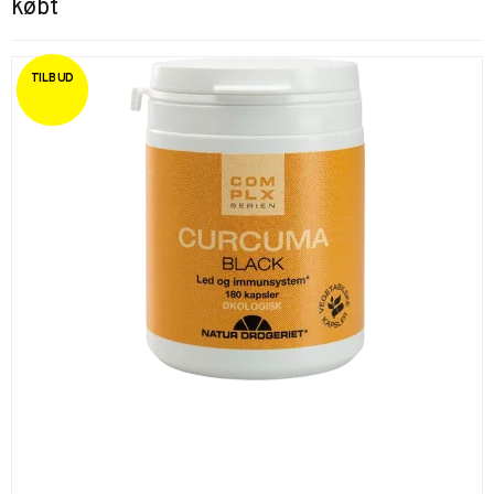
købt
TILBUD