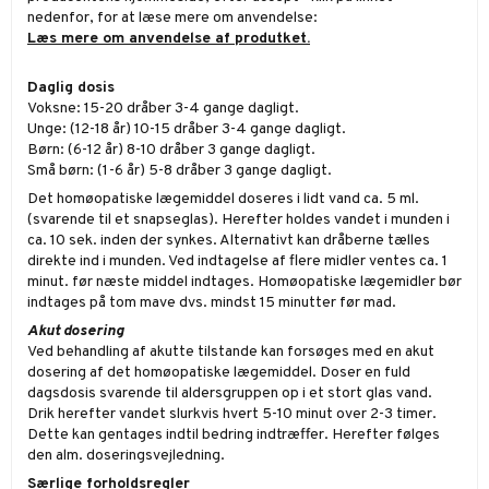
nedenfor, for at læse mere om anvendelse:
Læs mere om anvendelse af produtket.
Daglig dosis
Voksne: 15-20 dråber 3-4 gange dagligt.
Unge: (12-18 år) 10-15 dråber 3-4 gange dagligt.
Børn: (6-12 år) 8-10 dråber 3 gange dagligt.
Små børn: (1-6 år) 5-8 dråber 3 gange dagligt.
Det homøopatiske lægemiddel doseres i lidt vand ca. 5 ml.
(svarende til et snapseglas). Herefter holdes vandet i munden i
ca. 10 sek. inden der synkes. Alternativt kan dråberne tælles
direkte ind i munden. Ved indtagelse af flere midler ventes ca. 1
minut. før næste middel indtages. Homøopatiske lægemidler bør
indtages på tom mave dvs. mindst 15 minutter før mad.
Akut dosering
Ved behandling af akutte tilstande kan forsøges med en akut
dosering af det homøopatiske lægemiddel. Doser en fuld
dagsdosis svarende til aldersgruppen op i et stort glas vand.
Drik herefter vandet slurkvis hvert 5-10 minut over 2-3 timer.
Dette kan gentages indtil bedring indtræffer. Herefter følges
den alm. doseringsvejledning.
Særlige forholdsregler