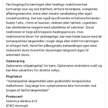
Førstegangsforværringen eller healings-reaktionen kan
kortvarigt vise sig ved træthed, lettere hovedpine, svingende
afføringsmønstre, mere eller mindre vandladning eller øget
svedafsondring. Der kan også opstå mindre irritationstilstande i
huden f.eks. i form af bumser, rødmen eller tørhed. Ligeledes
kan slimhinderne reagere med udskillelse af sekreter. Disse
reaktioner er tegn på kroppens healingsproces. Hvis
reaktionerne bliver for ubehagelige, bør man holde pause med de
homøopatiske lægemidler i nogle dage eller indtil forværringen
er aftaget helt. Herefter påbegyndes behandlingen igen med
reduceret dosis hvorefter doseringen langsomt øges til
anbefalet dosis.
Opbevaring
Opbevares utilgængeligt for børn. Opbevares endvidere svalt og
bør ikke udsættes for direkte sollys.
Pligttekst
“Homøopatisk lægemiddel uden godkendte terapeutiske
indikationer. Søg læge hvis symptomerne ikke forsvinder ved
brugen af dette lægemiddel”
Producent
Holistica-Medica A/S
8783 Hornsyld