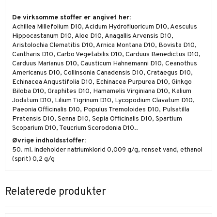
De virksomme stoffer er angivet her:
Achillea Millefolium D10, Acidum Hydrofluoricum D10, Aesculus
Hippocastanum D10, Aloe D10, Anagallis Arvensis D10,
Aristolochia Clematitis D10, Arnica Montana D10, Bovista D10,
Cantharis D10, Carbo Vegetabilis D10, Carduus Benedictus D10,
Carduus Marianus D10, Causticum Hahnemanni D10, Ceanothus
Americanus D10, Collinsonia Canadensis D10, Crataegus D10,
Echinacea Angustifolia D10, Echinacea Purpurea D10, Ginkgo
Biloba D10, Graphites D10, Hamamelis Virginiana D10, Kalium
Jodatum D10, Lilium Tigrinum D10, Lycopodium Clavatum D10,
Paeonia Officinalis D10, Populus Tremoloides D10, Pulsatilla
Pratensis D10, Senna D10, Sepia Officinalis D10, Spartium
Scoparium D10, Teucrium Scorodonia D10..
Øvrige indholdsstoffer:
50. ml. indeholder natriumklorid 0,009 g/g, renset vand, ethanol
(sprit) 0,2 g/g
Relaterede produkter