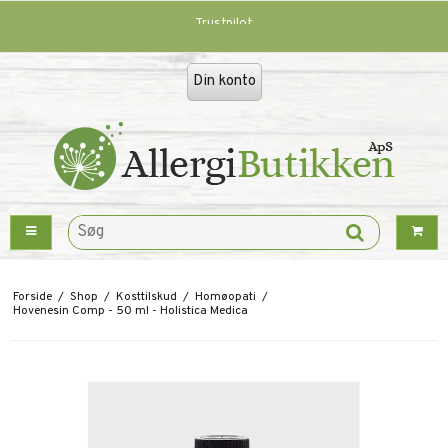
Trustpilot
Din konto
Forside
/
Shop
/
Kosttilskud
/
Homøopati
/
Hovenesin Comp - 50 ml - Holistica Medica