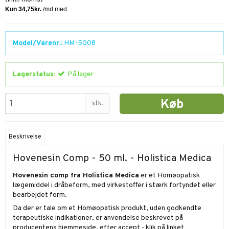
Model/Varenr.:
HM-5008
Lagerstatus:
På lager
Køb
stk.
Beskrivelse
Hovenesin Comp - 50 ml. - Holistica Medica
Hovenesin comp fra Holistica Medica
er et Homøopatisk
lægemiddel i dråbeform, med virkestoffer i stærk fortyndet eller
bearbejdet form.
Da der er tale om et Homøopatisk produkt,
uden godkendte
terapeutiske indikationer
, er anvendelse beskrevet på
producentens hjemmeside, efter accept - klik på linket