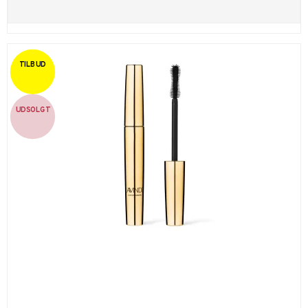
TILBUD
UDSOLGT