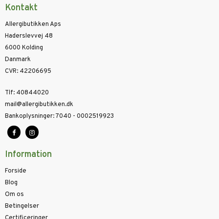
Kontakt
Allergibutikken Aps
Haderslevvej 48
6000 Kolding
Danmark
CVR
:
42206695
Tlf
:
40844020
mail@allergibutikken.dk
Bankoplysninger
:
7040 - 0002519923
Information
Forside
Blog
Om os
Betingelser
Certificeringer