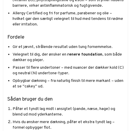
(vitamin B3), phytosphingosine og escin – som styrker hudens
barriere, virker antiinflammatorisk og fugtgivende.
Allergy Certified og fri for parfume, parabener og olie –
hvilket gør den særligt velegnet til hud med tendens til rødme
eller irritation.
Fordele
Gir et jævnt, strålende resultat uden tung fornemmelse.
Velegnet til dig, der ønsker en
renere foundation
, som både
dækker og plejer.
Passer til flere undertoner – med nuancer der dækker kold (C)
og neutral (N) undertone-typer.
Opbygbar dækning – fra naturlig finish til mere markant – uden
at se “cakey” ud.
Sådan bruger du den
Påfør et tyndt lag midt i ansigtet (pande, næse, hage) og
blend ud mod yderkanterne.
Hvis du ønsker mere dækning, påfør et ekstra tyndt lag –
formel opbygger flot.