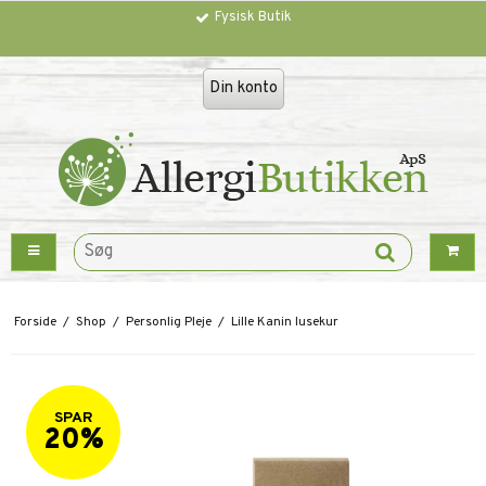
Fysisk Butik
Trustpilot
Din konto
Forside
/
Shop
/
Personlig Pleje
/
Lille Kanin lusekur
SPAR
20%