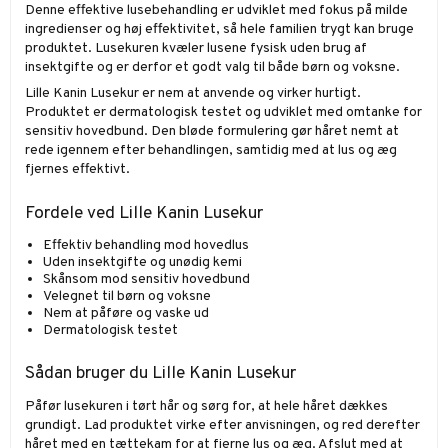
Denne effektive lusebehandling er udviklet med fokus på milde
ingredienser og høj effektivitet, så hele familien trygt kan bruge
produktet. Lusekuren kvæler lusene fysisk uden brug af
insektgifte og er derfor et godt valg til både børn og voksne.
Lille Kanin Lusekur er nem at anvende og virker hurtigt.
Produktet er dermatologisk testet og udviklet med omtanke for
sensitiv hovedbund. Den bløde formulering gør håret nemt at
rede igennem efter behandlingen, samtidig med at lus og æg
fjernes effektivt.
Fordele ved Lille Kanin Lusekur
Effektiv behandling mod hovedlus
Uden insektgifte og unødig kemi
Skånsom mod sensitiv hovedbund
Velegnet til børn og voksne
Nem at påføre og vaske ud
Dermatologisk testet
Sådan bruger du Lille Kanin Lusekur
Påfør lusekuren i tørt hår og sørg for, at hele håret dækkes
grundigt. Lad produktet virke efter anvisningen, og red derefter
håret med en tættekam for at fjerne lus og æg. Afslut med at