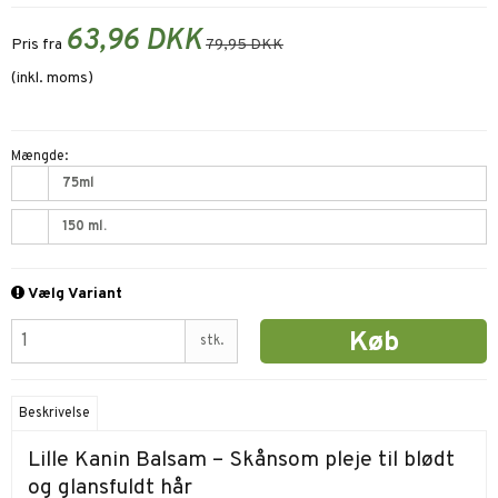
63,96 DKK
Pris fra
79,95 DKK
(inkl. moms)
Mængde:
75ml
150 ml.
Vælg Variant
Køb
stk.
Beskrivelse
Lille Kanin Balsam – Skånsom pleje til blødt
og glansfuldt hår