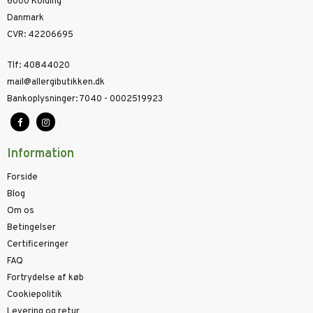
6000 Kolding
Danmark
CVR
:
42206695
Tlf
:
40844020
mail@allergibutikken.dk
Bankoplysninger
:
7040 - 0002519923
Information
Forside
Blog
Om os
Betingelser
Certificeringer
FAQ
Fortrydelse af køb
Cookiepolitik
Levering og retur