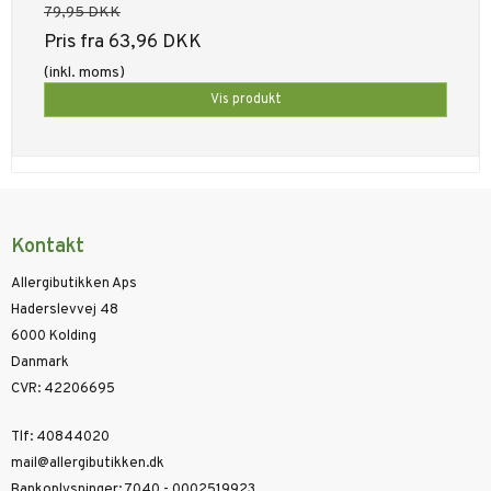
79,95 DKK
Pris fra
63,96 DKK
(inkl. moms)
Vis produkt
Kontakt
Allergibutikken Aps
Haderslevvej 48
6000 Kolding
Danmark
CVR
:
42206695
Tlf
:
40844020
mail@allergibutikken.dk
Bankoplysninger
:
7040 - 0002519923