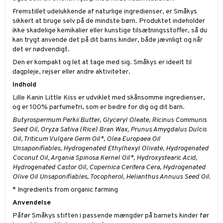
Fremstillet udelukkende af naturlige ingredienser, er Småkys
sikkert at bruge selv på de mindste børn. Produktet indeholder
ikke skadelige kemikalier eller kunstige tilsætningsstoffer, så du
kan trygt anvende det på dit barns kinder, både jævnligt og når
det er nødvendigt.
Den er kompakt og let at tage med sig. Småkys er ideelt til
dagpleje, rejser eller andre aktiviteter.
Indhold
Lille Kanin Little Kiss er udviklet med skånsomme ingredienser,
og er 100% parfumefri, som er bedre for dig og dit barn.
Butyrospermum Parkii Butter, Glyceryl Oleate, Ricinus Communis
Seed Oil, Oryza Sativa (Rice) Bran Wax, Prunus Amygdalus Dulcis
Oil, Triticum Vulgare Germ Oil*, Olea Europaea Oil
Unsaponifiables, Hydrogenated Ethylhexyl Olivate, Hydrogenated
Coconut Oil, Argania Spinosa Kernel Oil*, Hydroxystearic Acid,
Hydrogenated Castor Oil, Copernica Cerifera Cera, Hydrogenated
Olive Oil Unsaponifiables, Tocopherol, Helianthus Annuus Seed Oil.
* Ingredients from organic farming
Anvendelse
Påfør Småkys stiften i passende mængder på barnets kinder før