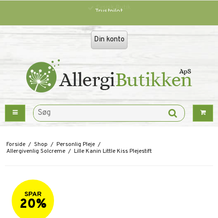
Trustpilot
Din konto
Forside
/
Shop
/
Personlig Pleje
/
Allergivenlig Solcreme
/
Lille Kanin Little Kiss Plejestift
SPAR
20%