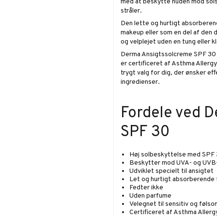
med at beskytte huden mod solsk
stråler.
Den lette og hurtigt absorberen
makeup eller som en del af den 
og velplejet uden en tung eller 
Derma Ansigtssolcreme SPF 30 er
er certificeret af Asthma Allerg
trygt valg for dig, der ønsker e
ingredienser.
Fordele ved 
SPF 30
Høj solbeskyttelse med SPF
Beskytter mod UVA- og UVB-
Udviklet specielt til ansigtet
Let og hurtigt absorberende 
Fedter ikke
Uden parfume
Velegnet til sensitiv og føls
Certificeret af Asthma Allerg