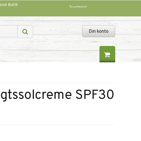
sisk Butik
Trustpilot
Din konto
igtssolcreme SPF30