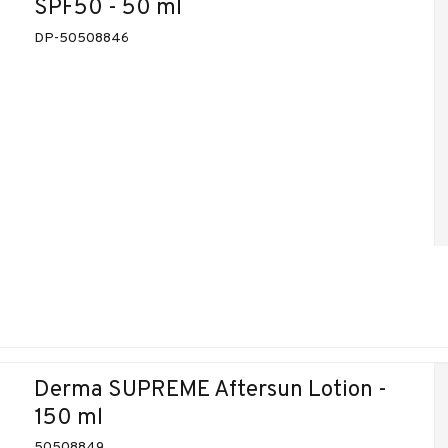
SPF50 - 50 ml
DP-50508846
Derma SUPREME Aftersun Lotion -
150 ml
50508849