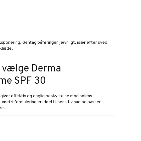
leksponering. Gentag påføringen jævnligt, især efter sved,
dklæde.
u vælge Derma
eme SPF 30
iver effektiv og daglig beskyttelse mod solens
fumefri formulering er ideel til sensitiv hud og passer
ne.