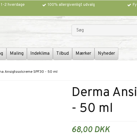
g 1-2 hverdage
100% allergivenligt udvalg
Fy
ng
Maling
Indeklima
Tilbud
Mærker
Nyheder
a Ansigtssolcreme SPF30 - 50 ml
Derma Ans
- 50 ml
68,00 DKK