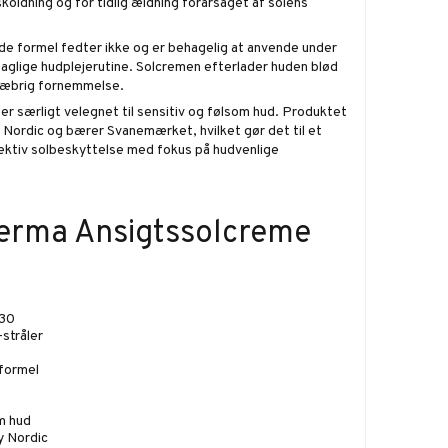
oldning og for tidlig ældning forårsaget af solens
de formel fedter ikke og er behagelig at anvende under
daglige hudplejerutine. Solcremen efterlader huden blød
klæbrig fornemmelse.
 særligt velegnet til sensitiv og følsom hud. Produktet
y Nordic og bærer Svanemærket, hvilket gør det til et
ffektiv solbeskyttelse med fokus på hudvenlige
Derma Ansigtssolcreme
 30
stråler
formel
om hud
y Nordic