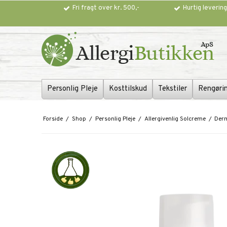
Fri fragt over kr. 500,-
Hurtig leverin
Personlig Pleje
Kosttilskud
Tekstiler
Rengøri
Forside
/
Shop
/
Personlig Pleje
/
Allergivenlig Solcreme
/
Derm