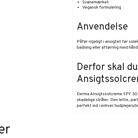
Svanemærket
Vegansk formulering
Anvendelse
Påfør rigeligt i ansigtet før so
badning eller aftørring med hån
Derfor skal d
Ansigtssolcr
Derma Ansigtssolcreme SPF 30 g
skadelige stråler. Den lette, par
perfekt ind i enhver hudplejeruti
er