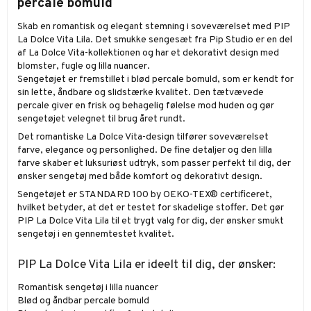
percale bomuld
Skab en romantisk og elegant stemning i soveværelset med PIP
La Dolce Vita Lila. Det smukke sengesæt fra Pip Studio er en del
af La Dolce Vita-kollektionen og har et dekorativt design med
blomster, fugle og lilla nuancer.
Sengetøjet er fremstillet i blød percale bomuld, som er kendt for
sin lette, åndbare og slidstærke kvalitet. Den tætvævede
percale giver en frisk og behagelig følelse mod huden og gør
sengetøjet velegnet til brug året rundt.
Det romantiske La Dolce Vita-design tilfører soveværelset
farve, elegance og personlighed. De fine detaljer og den lilla
farve skaber et luksuriøst udtryk, som passer perfekt til dig, der
ønsker sengetøj med både komfort og dekorativt design.
Sengetøjet er STANDARD 100 by OEKO-TEX® certificeret,
hvilket betyder, at det er testet for skadelige stoffer. Det gør
PIP La Dolce Vita Lila til et trygt valg for dig, der ønsker smukt
sengetøj i en gennemtestet kvalitet.
PIP La Dolce Vita Lila er ideelt til dig, der ønsker:
Romantisk sengetøj i lilla nuancer
Blød og åndbar percale bomuld