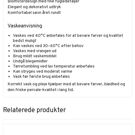
Blomsterdesign med fine fugledetaljer
Elegant og dekorativt udtryk
Komfortabel søvn året rundt
Vaskeanvisning
Vaskes ved 40°C anbefales for at bevare farver og kvalitet
bedst muligt
Kan vaskes ved 30–60°C efter behov
Vaskes med vrangen ud
Brug mildt vaskemiddel
Undgå blegemidler
Tørretumbling ved lav temperatur anbefales
Kan stryges ved moderat varme
Vask før første brug anbefales
Korrekt vask og pleje hjælper med at bevare farver, blødhed og
den friske percale-kvalitet i lang tid.
Relaterede produkter