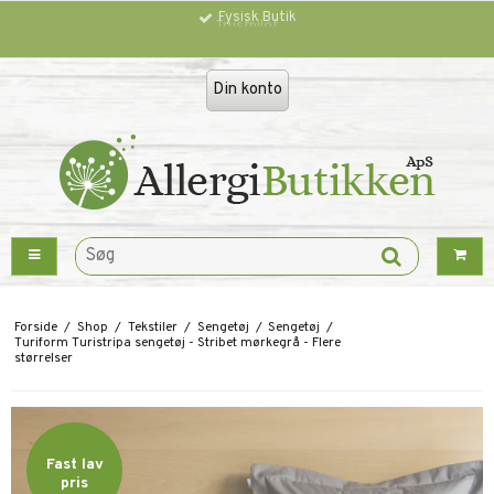
Trustpilot
Din konto
Forside
/
Shop
/
Tekstiler
/
Sengetøj
/
Sengetøj
/
Turiform Turistripa sengetøj - Stribet mørkegrå - Flere
størrelser
Fast lav
pris