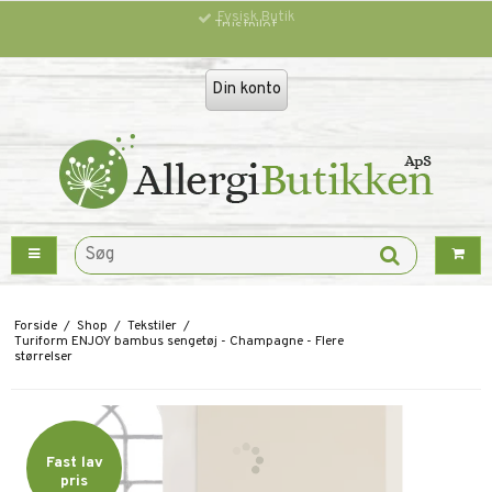
Trustpilot
Din konto
Forside
/
Shop
/
Tekstiler
/
Turiform ENJOY bambus sengetøj - Champagne - Flere
størrelser
Fast lav
pris