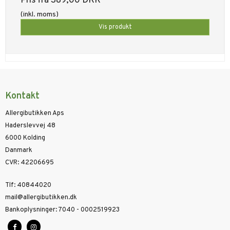
Pris fra
389,00 DKK
(inkl. moms)
Vis produkt
Kontakt
Allergibutikken Aps
Haderslevvej 48
6000 Kolding
Danmark
CVR
:
42206695
Tlf
:
40844020
mail@allergibutikken.dk
Bankoplysninger
:
7040 - 0002519923