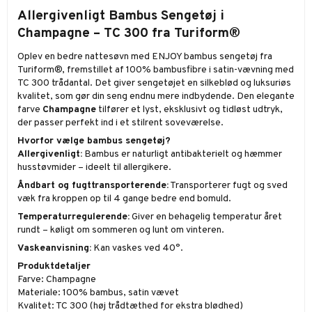
Allergivenligt Bambus Sengetøj i
Champagne – TC 300 fra Turiform®
Oplev en bedre nattesøvn med ENJOY bambus sengetøj fra
Turiform®, fremstillet af 100% bambusfibre i satin-vævning med
TC 300 trådantal. Det giver sengetøjet en silkeblød og luksuriøs
kvalitet, som gør din seng endnu mere indbydende. Den elegante
farve
Champagne
tilfører et lyst, eksklusivt og tidløst udtryk,
der passer perfekt ind i et stilrent soveværelse.
Hvorfor vælge bambus sengetøj?
Allergivenligt:
Bambus er naturligt antibakterielt og hæmmer
husstøvmider – ideelt til allergikere.
Åndbart og fugttransporterende:
Transporterer fugt og sved
væk fra kroppen op til 4 gange bedre end bomuld.
Temperaturregulerende:
Giver en behagelig temperatur året
rundt – køligt om sommeren og lunt om vinteren.
Vaskeanvisning:
Kan vaskes ved 40°.
Produktdetaljer
Farve: Champagne
Materiale: 100% bambus, satin vævet
Kvalitet: TC 300 (høj trådtæthed for ekstra blødhed)