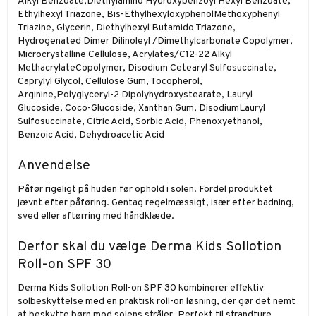
Alkyl Benzoate,Diethylamino Hydroxybenzoyl Hexyl Benzoate,
Ethylhexyl Triazone, Bis-EthylhexyloxyphenolMethoxyphenyl
Triazine, Glycerin, Diethylhexyl Butamido Triazone,
Hydrogenated Dimer Dilinoleyl /Dimethylcarbonate Copolymer,
Microcrystalline Cellulose, Acrylates/C12-22 Alkyl
MethacrylateCopolymer, Disodium Cetearyl Sulfosuccinate,
Caprylyl Glycol, Cellulose Gum, Tocopherol,
Arginine,Polyglyceryl-2 Dipolyhydroxystearate, Lauryl
Glucoside, Coco-Glucoside, Xanthan Gum, DisodiumLauryl
Sulfosuccinate, Citric Acid, Sorbic Acid, Phenoxyethanol,
Benzoic Acid, Dehydroacetic Acid
Anvendelse
Påfør rigeligt på huden før ophold i solen. Fordel produktet
jævnt efter påføring. Gentag regelmæssigt, især efter badning,
sved eller aftørring med håndklæde.
Derfor skal du vælge Derma Kids Sollotion
Roll-on SPF 30
Derma Kids Sollotion Roll-on SPF 30 kombinerer effektiv
solbeskyttelse med en praktisk roll-on løsning, der gør det nemt
at beskytte børn mod solens stråler. Perfekt til strandture,