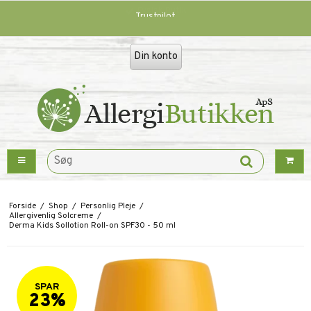
Trustpilot
Din konto
Forside
/
Shop
/
Personlig Pleje
/
Allergivenlig Solcreme
/
Derma Kids Sollotion Roll-on SPF30 - 50 ml
SPAR
23%